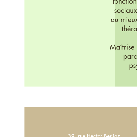
fonction
sociaux
au mieu
thér
Maîtrise 
paro
ps
39, rue Hector Berlioz