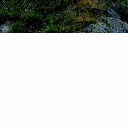
L’étude de la psychosomatique
de l’internalisation des symp
alors. J’ai ainsi pu faire des
La notion de psychosomatiq
découvrir les différents type
Alors, dans ma pratique, j’
tombent facilement et en douceu