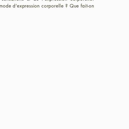
n mode d’expression corporelle ? Que fait-on
es rouages de la conversion et
étroitement liés se confirmait
ismes psychologiques et de leur
 via le corps. J’ai ainsi pu
t d'étoffer ma palette d’outils
un réel succès. Les défenses
’alliance thérapeutique se crée.