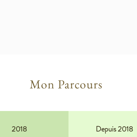
e des comportements, la prise de conscience ainsi que 
roblématique sont remarquables et réellement encour
et réflexions personnelles me pousse à repenser l’acc
ous-entend l’adaptabilité, et la compréhension du sujet
Mon Parcours
2018
Depuis 2018