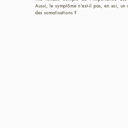
Aussi, le symptôme n’est-il pas, en soi, u
des somatisations ?
 en faculté de médecine m’a permise de comprendre l
tômes. Mon intime conviction que corps et psyché sont 
 liens, mais aussi étoffer mes connaissances des mécan
prise en charge.
ue implique également des perspectives thérapeutiques
s de médiations corporelles afin de me les approprier e
personnels.
ai pu constater avec plaisir que ces méthodes étaient 
r, on se prend vite au jeu et avec envie, et dès lors l