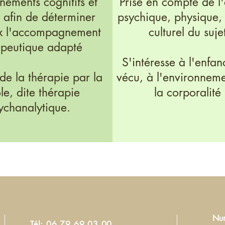
nements cognitifs et
Prise en compte de l
 afin de déterminer
psychique, physique, 
x l'accompagnement
culturel du suje
apeutique adapté
S'intéresse à l'enfan
de la thérapie par la
vécu, à l'environneme
le, dite thérapie
la corporalité
ychanalytique.
Num
Tél: 06 79 69 03 00